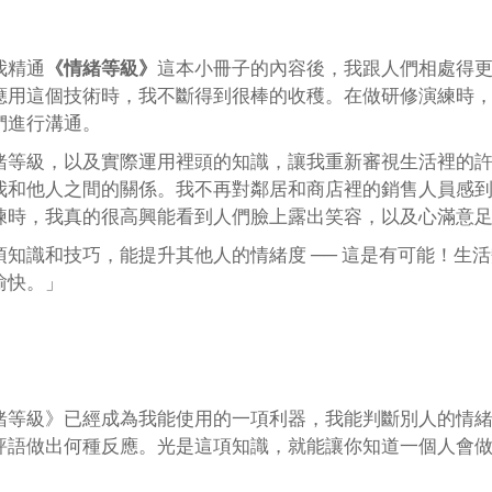
我精通
《情緒等級》
這本小冊子的內容後，我跟人們相處得
應用這個技術時，我不斷得到很棒的收穫。在做研修演練時
們進行溝通。
緒等級，以及實際運用裡頭的知識，讓我重新審視生活裡的
我和他人之間的關係。我不再對鄰居和商店裡的銷售人員感
練時，我真的很高興能看到人們臉上露出笑容，以及心滿意
項知識和技巧，能提升其他人的情緒度 ── 這是有可能！生
愉快。」
緒等級》已經成為我能使用的一項利器，我能判斷別人的情
評語做出何種反應。光是這項知識，就能讓你知道一個人會