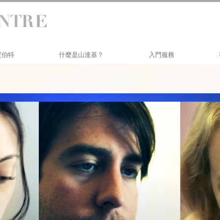
 賀伯特
什麼是山達基？
入門服務
信仰和實踐
賀伯特戴尼提研習班
山達基信條與守則
個人效率研修
山達基人談山達基
生活改善
與山達基人見面
透過溝通邁向成功
教會內部
山達基的基本原則
戴尼提簡介
愛與恨：
什麼是偉大？