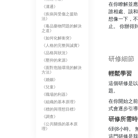
在你瞭解並應
《溝通》
誰相處、該和
《疾病與受傷之援助
想像一下，不
法》
止。 你辦得
《毒品藥物問題的解決
之道》
《如何化解衝突》
《人格的完整與誠實》
《品格與狀況》
研修細節
《壓抑的來源》
《面對危險環境的解決
輕鬆學習
方法》
《婚姻》
這個研修是以
《兒童》
題。
《職場的利器》
在你開始之前
《組織的基本原理》
式會逐步引導
《標的與理想目標》
《調查》
研修所需時
《公共關係的基本原
6到8小時。
理》
這門研修是我