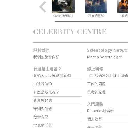
《如何化解衝突》
《生存的動力》
《瞭解
關於我們
Scientology Netwo
我們的教會內部
Meet a Scientologist
什麼是山達基？
線上研修
創始人：L. 羅恩 賀伯特
《生活的利器》線上研修
山達基信仰
工作的問題
什麼是戴尼提？
思考的原理
背景與起源
入門服務
守則與信條
Dianetics研習班
教會內部
個人效率
常見的問題
生活改善