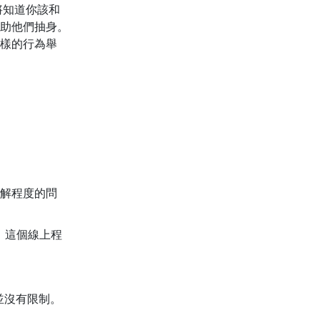
將知道你該和
助他們抽身。
樣的行為舉
解程度的問
時，這個線上程
並沒有限制。