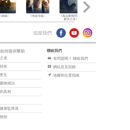
《婚姻》
《情緒等級》
《毒品藥物問題的
《兒童》
解決之道》
追蹤我們
聯絡我們
們如何提供幫助
之道
有問題嗎？ 聯絡我們
技術
網站意見回饋
更生
地圖和位置指南
藥物戒治
的真相
健康監督員
牧師