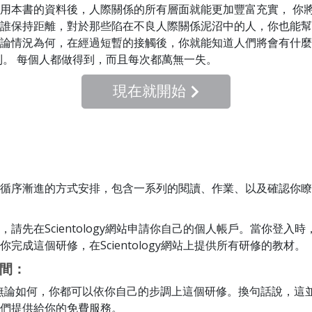
用本書的資料後，人際關係的所有層面就能更加豐富充實， 你
誰保持距離，對於那些陷在不良人際關係泥沼中的人，你也能幫
論情況為何，在經過短暫的接觸後，你就能知道人們將會有什麼
到。 每個人都做得到，而且每次都萬無一失。
現在就開始
循序漸進的方式安排，包含一系列的閱讀、作業、以及確認你瞭
，請先在Scientology網站申請你自己的個人帳戶。當你登入
你完成這個研修，在Scientology網站上提供所有研修的教材。
間：
 無論如何，你都可以依你自己的步調上這個研修。換句話說，這
們提供給你的免費服務。