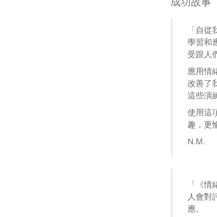
成功故事
「自從
學習和
受跟人
應用情
改善了
這些演
使用這
趣，更
N.M.
「《情
人會對
應。