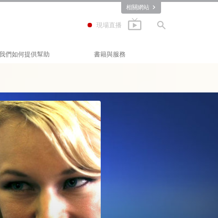
相關網站
現場直播
我們如何提供幫助
書籍與服務
快樂之道
入門叢書
Applied Scholastics
有聲書
(應用教育學會)
Criminon
介紹性演講
那可拿
入門影片
毒品的真相
入門服務
人權團結聯盟
公民人權委員會
山達基志願牧師