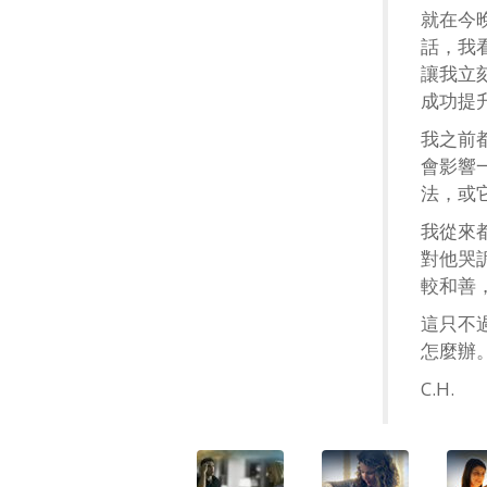
就在今
話，我
讓我立
成功提
我之前
會影響
法，或
我從來
對他哭
較和善
這只不
怎麼辦
C.H.