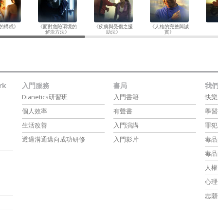
的構成》
《面對危險環境的
《疾病與受傷之援
《人格的完整與誠
解決方法》
助法》
實》
rk
入門服務
書局
我
Dianetics研習班
入門書籍
快樂
個人效率
有聲書
學習
生活改善
入門演講
罪犯
透過溝通邁向成功研修
入門影片
毒品
毒品
人權
心理
志願