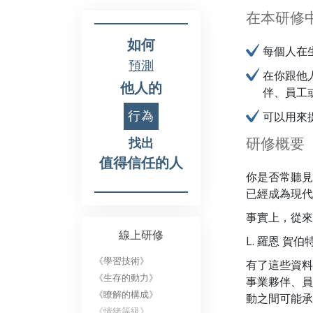
在本研修
如何
每個人在
預測
在你跟他
他人的
伴、員工
行為
可以用來
研修概要
找出
值得信任的人
你是否常聽見
已經成為現代
事實上，從來
線上研修
L. 羅恩 
《學習技術》
有了這些資料
《生存的動力》
事業夥伴、員
《瞭解的構成》
動之間可能承
《情緒等級》