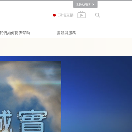
相關網站
現場直播
我們如何提供幫助
書籍與服務
快樂之道
入門叢書
Applied Scholastics
有聲書
(應用教育學會)
Criminon
介紹性演講
那可拿
入門影片
毒品的真相
入門服務
人權團結聯盟
公民人權委員會
山達基志願牧師