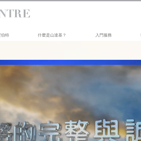
 賀伯特
什麼是山達基？
入門服務
信仰和實踐
賀伯特戴尼提研習班
山達基信條與守則
個人效率研修
山達基人談山達基
生活改善
與山達基人見面
透過溝通邁向成功
教會內部
山達基的基本原則
戴尼提簡介
愛與恨：
什麼是偉大？