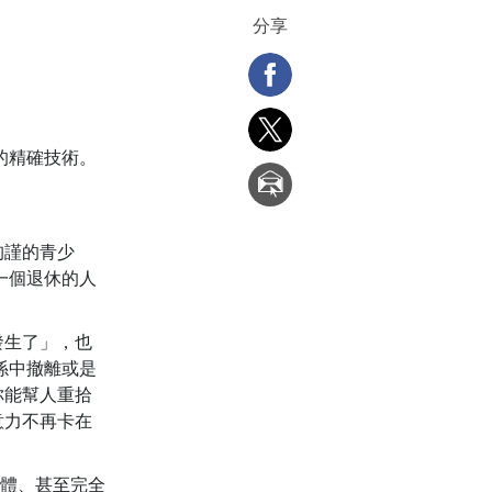
分享
的精確技術。
拘謹的青少
一個退休的人
發生了」，也
係中撤離或是
你能幫人重拾
意力不再卡在
體、甚至完全