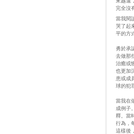
來越遠
完全沒
當我閱
哭了起
平的方
勇於承
去做那
治癒或
也更加
患或成
球的犯
當我在
成例子
釋。當
行為，
這樣後