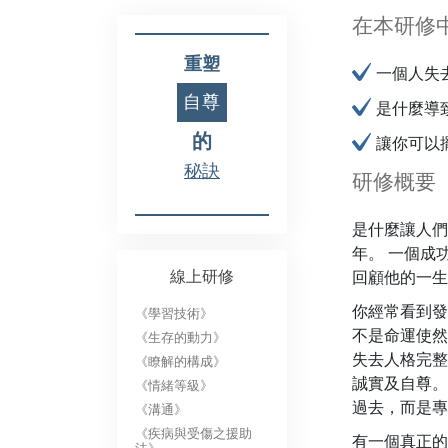
在本研修
重塑
一個人失
自尊
是什麼導
的
讓你可以
秘訣
研修概要
是什麼讓人們
年。 一個成
線上研修
回顧他的一生
你經常看到發
《學習技術》
不是命運使然
《生存的動力》
失去人格完整
《瞭解的構成》
誠實及自尊。
《情緒等級》
過去，而是專
《溝通》
《疾病與受傷之援助
有一個真正的