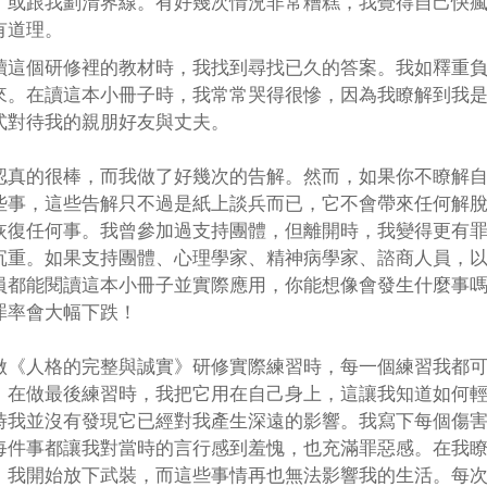
，或跟我劃清界線。有好幾次情況非常糟糕，我覺得自己快
有道理。
讀這個研修裡的教材時，我找到尋找已久的答案。我如釋重
來。在讀這本小冊子時，我常常哭得很慘，因為我瞭解到我
式對待我的親朋好友與丈夫。
認真的很棒，而我做了好幾次的告解。然而，如果你不瞭解
些事，這些告解只不過是紙上談兵而已，它不會帶來任何解
恢復任何事。我曾參加過支持團體，但離開時，我變得更有
沉重。如果支持團體、心理學家、精神病學家、諮商人員，
員都能閱讀這本小冊子並實際應用，你能想像會發生什麼事
罪率會大幅下跌！
做《人格的完整與誠實》研修實際練習時，每一個練習我都
。在做最後練習時，我把它用在自己身上，這讓我知道如何
時我並沒有發現它已經對我產生深遠的影響。我寫下每個傷
每件事都讓我對當時的言行感到羞愧，也充滿罪惡感。在我
，我開始放下武裝，而這些事情再也無法影響我的生活。每