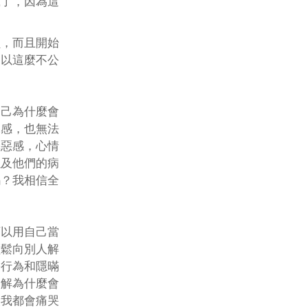
瘋了，因為這
負，而且開始
是以這麼不公
自己為什麼會
脫感，也無法
罪惡感，心情
以及他們的病
嗎？我相信全
可以用自己當
輕鬆向別人解
害行為和隱暪
瞭解為什麼會
次我都會痛哭