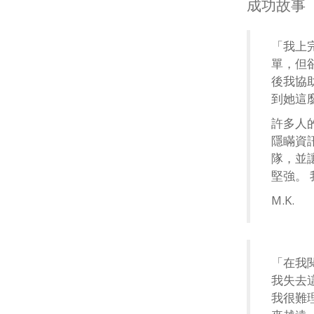
成功故事
「我上
單，但
後我協
到她這
許多人
隱瞞資
隊，並
堅強。
M.K.
「在我
我失去
我很難