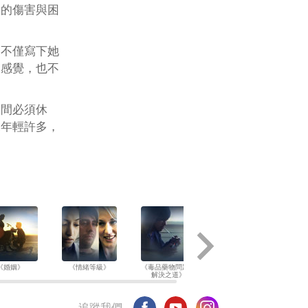
艱的傷害與困
。
兒不僅寫下她
的感覺，也不
中間必須休
來年輕許多，
《婚姻》
《情緒等級》
《毒品藥物問題的
《兒童》
解決之道》
追蹤我們