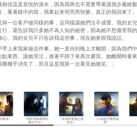
我相信這是喜悅的淚水，因為我再也不需要帶著讓我步履維
在，看著鏡中的我，我看起來明亮而快樂。真正的我回來了
兒與一位客戶做同樣的事，這同樣讓她們泣不成聲。我的女
言行，還告訴我許多她不為人知的秘密，因為她不想傷害我
擔心。我的女兒不只告訴我這些事，現在她會跟我說話。
戶早上來我家做這件事。她一直待到晚上才離開，因為我們
吃點東西、讓她哭泣，接著平靜下來再次書寫。她離開時看
眼圈幾乎消失了，而且這是我第一次看見她微笑。」
的構成》
《面對危險環境的
《疾病與受傷之援
《人格的完整與誠
解決方法》
助法》
實》