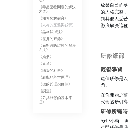
法》
放棄自己的夢
《毒品藥物問題的解決
之道》
的人格完整，
《如何化解衝突》
到其他人受苦
《人格的完整與誠實》
徹底解決這種
《品格與狀況》
《壓抑的來源》
《面對危險環境的解決
方法》
研修細節
《婚姻》
《兒童》
輕鬆學習
《職場的利器》
《組織的基本原理》
這個研修是以
《標的與理想目標》
題。
《調查》
在你開始之前
《公共關係的基本原
式會逐步引導
理》
研修所需時
6到7小時。
這門研修是我