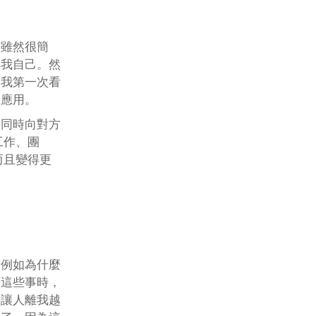
材雖然很簡
解我自己。然
是我第一次看
上應用。
，同時向對方
工作、團
而且變得更
，例如為什麼
顧這些事時，
會讓人離我越