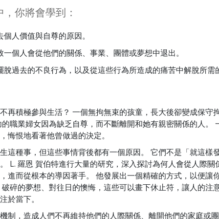
中，你將會學到：
去個人價值與自尊的原因。
致一個人會從他們的關係、事業、團體或夢想中退出。
擺脫過去的不良行為，以及從這些行為所造成的痛苦中解脫所需
不再積極參與生活？ 一個無拘無束的孩童，長大後卻變成保守
功的職業婦女因為缺乏自尊，而不斷離開和她有親密關係的人。 
，悔恨地看著他曾做過的決定。
生這種事，但這些事情背後都有一個原因。 它們不是「就這樣
。 L. 羅恩 賀伯特進行大量的研究，深入探討為何人會從人際關
，進而從根本的導因著手。 他發展出一個精確的方式，以便讓
 破碎的夢想、對往日的懊悔，這些可以畫下休止符，讓人的注
注於當下。
機制，造成人們不再維持他們的人際關係、離開他們的家庭或團