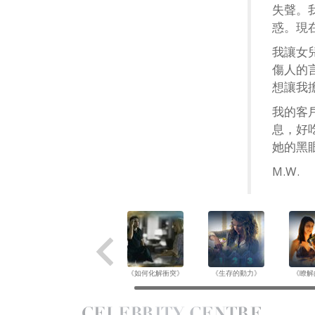
失聲。
惑。現
我讓女
傷人的
想讓我
我的客
息，好
她的黑
M.W.
《如何化解衝突》
《生存的動力》
《瞭解