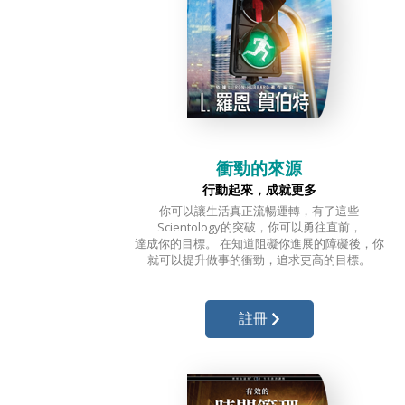
衝勁的來源
行動起來，成就更多
你可以讓生活
真正流暢運轉，
有了這些
Scientology的突破，你可以勇往直前，
達成你的目標。
在知道阻礙你進展的
障礙後，
你
就可以提升做事的衝勁，
追求
更高的目標。
註冊