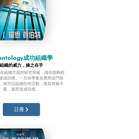
ientology成功組織學
組織的威力，操之在手
logy在組織方面的研究突破，
讓你能夠
輕
達成目標。一旦
你學會
並應用這門研
，
就可以組織
任何活動，使其有條不
紊，
進而達成目標。
註冊