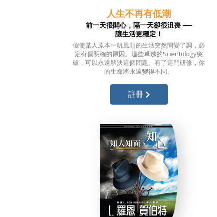
人生不再有低潮
前一天很開心，隔一天卻很沮喪 ──
讓生活更穩定！
假使某人原本一帆風順的生活突然間
變了調，
必
定有個明確的原因。
這些卓越的
Scientology突
破，
可以永遠解決
這個問題。有了這門研修，你
的生命將永遠變得
不同。
註冊