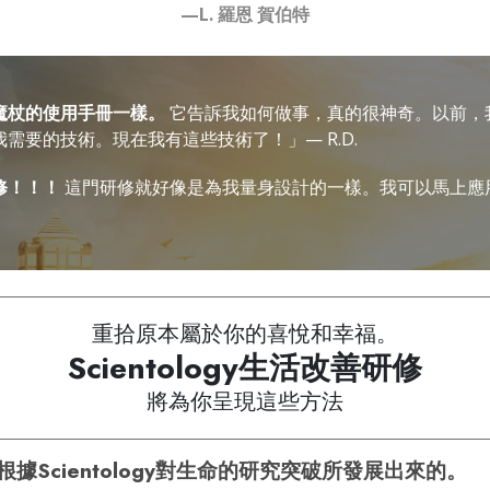
—L. 羅恩 賀伯特
魔杖的使用手冊一樣。
它告訴我如何做事，真的很神奇。以前，
我需要的技術。
現在我有這些技術了！」
— R.D.
修！！！
這門研修就好像是為我量身設計的一樣。我可以馬上應
重拾原本屬於你的喜悅和幸福。
Scientology
生活改善研修
將為你呈現這些方法
據Scientology對生命的研究突破所發展出來的。