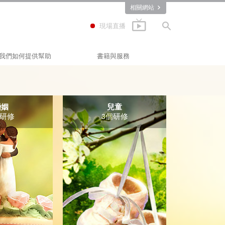
相關網站
現場直播
我們如何提供幫助
書籍與服務
快樂之道
入門叢書
Applied Scholastics
有聲書
(應用教育學會)
婚姻
兒童
個研修
3個研修
Criminon
介紹性演講
那可拿
入門影片
毒品的真相
入門服務
人權團結聯盟
公民人權委員會
山達基志願牧師