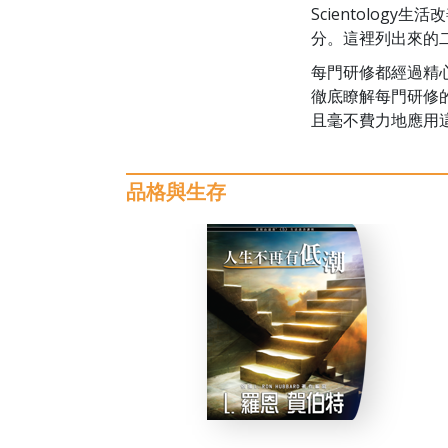
Scientolog
分。這裡列出來的
每門研修都經過精
徹底瞭解每門研修
且毫不費力地應用
品格與生存