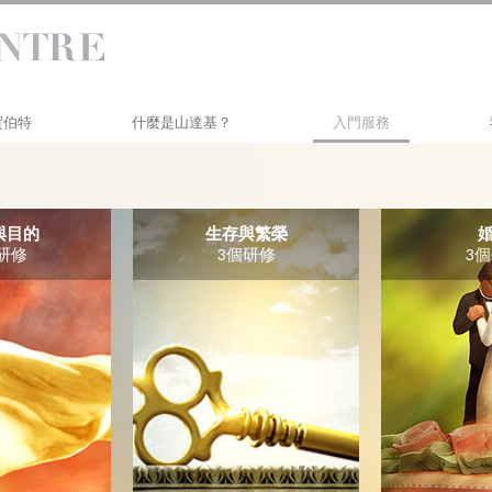
 賀伯特
什麼是山達基？
入門服務
信仰和實踐
賀伯特戴尼提研習班
山達基信條與守則
個人效率研修
與目的
生存與繁榮
研修
3個研修
3
山達基人談山達基
生活改善
與山達基人見面
透過溝通邁向成功
教會內部
山達基的基本原則
戴尼提簡介
愛與恨：
什麼是偉大？