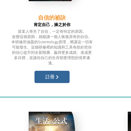
自信的祕訣
肯定自己，操之於你
當某人喪失了自信，一定有特定的原因。
改變這個原因，
就能讓一個人恢復原有的
自信。
本研修所涵蓋的Scientology原理，
將讓這一切
有
可能發生。這個研修裡的知識
和工具有助於
把你
的信心提升到全新階層、
贏得更多成就、
達成更
多目標，
並讓你自己的生存
朝更理想的境界邁
進。
註冊