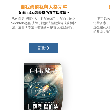
自我價值觀與人格完整
有通往成功和快樂的真正路徑嗎？
忠於自身理想的人，必然會成功。
然而，
缺乏
有了Sci
Scientology的技術，
就無法輕鬆
獲得成功和快
這些要素，
樂。
這個研修
讓你有機會可以實現
這些夢想。
這些關於人
的共識，進
註冊