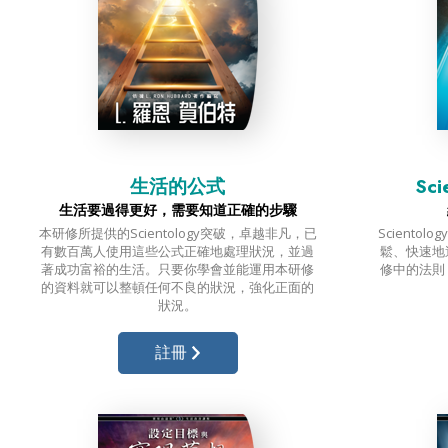
生活的公式
Sc
生活要過得更好，需要知道正確的步驟
本研修所提供的Scientology突破，卓越
非凡，
已
Sciento
有數百萬人使用這些公式正確地
處理狀況，
並過
鬆、快速地
著成功富裕的生活。
只要你學會
並能運用本研修
修中的法則
的資料就可以
整頓任何不良的
狀況，強化正面的
狀況。
註冊