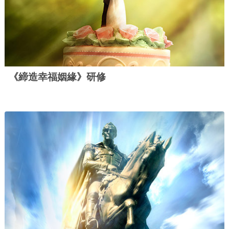
《締造幸福姻緣》研修