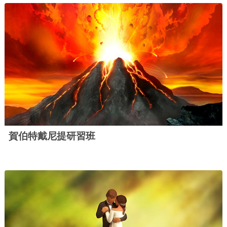
賀伯特戴尼提研習班