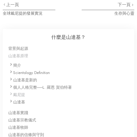
上一頁
下一頁
全球戴尼提的發展實況
生存與心靈
什麼是山達基？
背景與起源
山達基原理
簡介
Scientology Definition
山達基是新的
個人人格完整──L. 羅恩 賀伯特著
戴尼提
山達基
山達基實踐
山達基宗教儀式
山達基牧師
山達基的信條與守則