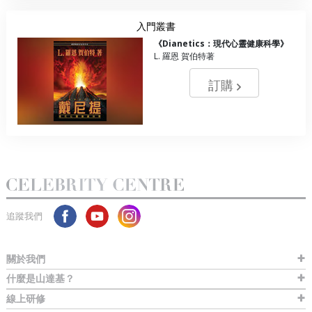
入門叢書
《Dianetics：現代心靈健康科學》
L. 羅恩 賀伯特著
訂購
追蹤我們
關於我們
什麼是山達基？
線上研修