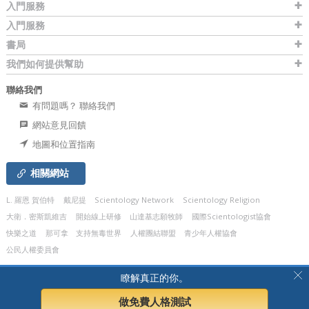
入門服務
入門服務
書局
我們如何提供幫助
聯絡我們
有問題嗎？ 聯絡我們
網站意見回饋
地圖和位置指南
相關網站
L. 羅恩 賀伯特
戴尼提
Scientology Network
Scientology Religion
大衛．密斯凱維吉
開始線上研修
山達基志願牧師
國際Scientologist協會
快樂之道
那可拿
支持無毒世界
人權團結聯盟
青少年人權協會
公民人權委員會
© 2026
Church of Scientology Celebrity Centre International.
有著作權，侵害必
瞭解真正的你。
究。
隱私聲明
•
Cookie政策
•
使用條款
•
法律聲明
做免費人格測試