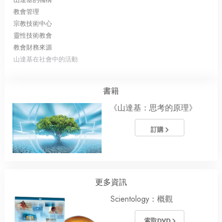
教會管理
宗教技術中心
靈性技術教會
教會財務來源
山達基在社會中的活動
書籍
《山達基：思考的原理》
訂購
更多資訊
Scientology：概觀
索取DVD