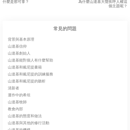
什麼是那可拿？
為什麼山達基大聲疾呼人權這
個主題呢？
常見的問題
背景與基本原理
山達基信仰
山達基創始人
山達基能對個人有什麼幫助
山達基和戴尼提書籍
山達基和戴尼提的訓練服務
山達基和戴尼提的聽析
清新者
運作中的希坦
山達基牧師
教會內部
山達基的態度和做法
山達基與其他的修行活動
山達基的機構