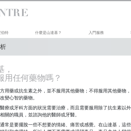
 賀伯特
什麼是山達基？
入門服務
析
信仰和實踐
賀伯特戴尼提研習班
山達基信條與守則
個人效率研修
基，
山達基人談山達基
生活改善
服用任何藥物嗎？
與山達基人見面
透過溝通邁向成功
方用藥或抗生素之外，並不服用其他藥物；不得服用其他藥物，
教會內部
改變心智的藥物。
山達基的基本原則
醫療或牙科方面的狀況需要治療，而且需要服用除了抗生素以外
戴尼提簡介
相關的職員，並諮詢他的醫師或牙醫。
愛與恨：
通常是要擺脫一些不想要的情緒、痛苦或感覺。在山達基，這些
什麼是偉大？