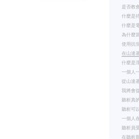
是否教
什麼是
什麼是
為什麼
使用抗
在山達
什麼是
一個人
從山達
我將會
聽析真
聽析可
一個人
聽析員
在聽析