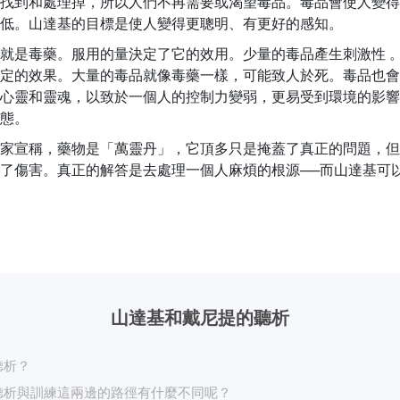
找到和處理掉，所以人們不再需要或渴望毒品。毒品會使人變得
低。山達基的目標是使人變得更聰明、有更好的感知。
就是毒藥。服用的量決定了它的效用。少量的毒品產生刺激性 
定的效果。大量的毒品就像毒藥一樣，可能致人於死。毒品也會
心靈和靈魂，以致於一個人的控制力變弱，更易受到環境的影響
態。
家宣稱，藥物是「萬靈丹」，它頂多只是掩蓋了真正的問題，但
了傷害。真正的解答是去處理一個人麻煩的根源──而山達基可
山達基和戴尼提的聽析
聽析？
聽析與訓練這兩邊的路徑有什麼不同呢？