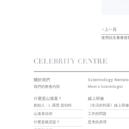
上一頁
使用抗生素會使
關於我們
Scientology Netwo
我們的教會內部
Meet a Scientologist
什麼是山達基？
線上研修
創始人：L. 羅恩 賀伯特
《生活的利器》線上研修
山達基信仰
工作的問題
什麼是戴尼提？
思考的原理