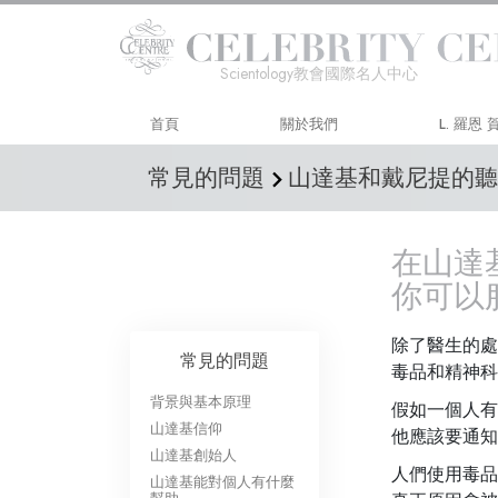
Scientology教會國際名人中心
首頁
關於我們
L. 羅恩
常見的問題
山達基和戴尼提的聽
在山達
你可以
除了醫生的處
常見的問題
毒品和精神科
背景與基本原理
假如一個人有
山達基信仰
他應該要通知
山達基創始人
人們使用毒品
山達基能對個人有什麼