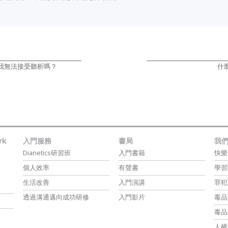
我無法接受聽析嗎？
什
rk
入門服務
書局
我
Dianetics研習班
入門書籍
快樂
個人效率
有聲書
學習
生活改善
入門演講
罪犯
透過溝通邁向成功研修
入門影片
毒品
毒品
人權