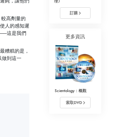
遲鈍，讓他們
理》
訂購
。較高劑量的
使人的感知遲
──這是我們
更多資訊
最糟糕的是，
以做到這一
Scientology：概觀
索取DVD