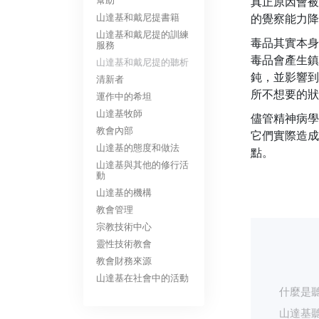
幫助
真正原因會被
山達基和戴尼提書籍
的覺察能力降
山達基和戴尼提的訓練
毒品其實本身
服務
毒品會產生鎮
山達基和戴尼提的聽析
鈍，並影響到
清新者
所不想要的狀
運作中的希坦
山達基牧師
儘管精神病學
教會內部
它們實際造成
山達基的態度和做法
點。
山達基與其他的修行活
動
山達基的機構
教會管理
宗教技術中心
靈性技術教會
教會財務來源
山達基在社會中的活動
什麼是
山達基