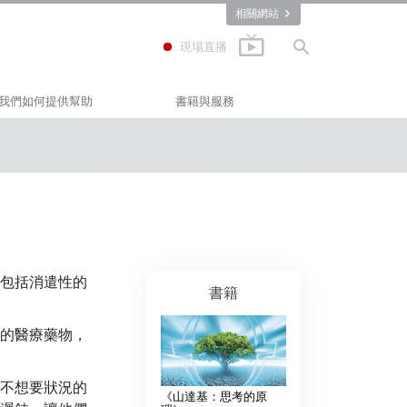
相關網站
現場直播
我們如何提供幫助
書籍與服務
快樂之道
入門叢書
Applied Scholastics
有聲書
(應用教育學會)
Criminon
介紹性演講
那可拿
入門影片
包括消遣性的
毒品的真相
入門服務
書籍
人權團結聯盟
的醫療藥物，
公民人權委員會
山達基志願牧師
不想要狀況的
《山達基：思考的原