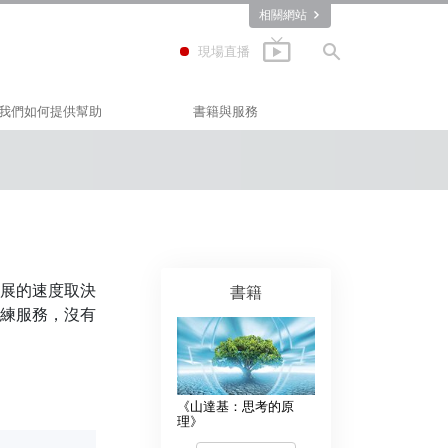
相關網站
現場直播
我們如何提供幫助
書籍與服務
快樂之道
入門叢書
Applied Scholastics
有聲書
(應用教育學會)
Criminon
介紹性演講
那可拿
入門影片
展的速度取決
書籍
毒品的真相
入門服務
練服務，沒有
人權團結聯盟
公民人權委員會
《山達基：思考的原
山達基志願牧師
理》