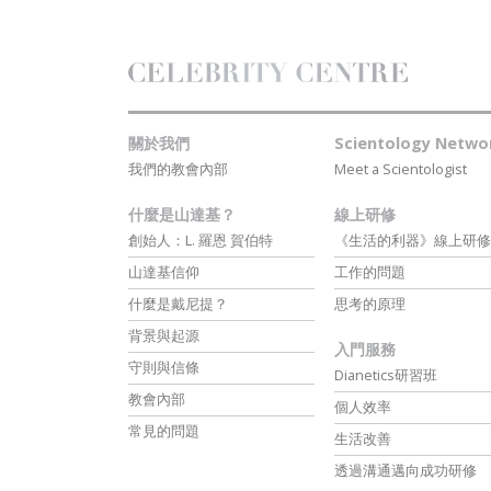
關於我們
Scientology Netwo
我們的教會內部
Meet a Scientologist
什麼是山達基？
線上研修
創始人：L. 羅恩 賀伯特
《生活的利器》線上研修
山達基信仰
工作的問題
什麼是戴尼提？
思考的原理
背景與起源
入門服務
守則與信條
Dianetics研習班
教會內部
個人效率
常見的問題
生活改善
透過溝通邁向成功研修