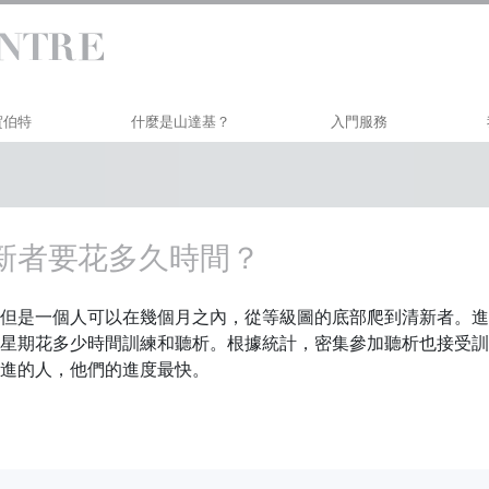
 賀伯特
什麼是山達基？
入門服務
信仰和實踐
賀伯特戴尼提研習班
山達基信條與守則
個人效率研修
新者要花多久時間？
山達基人談山達基
生活改善
與山達基人見面
透過溝通邁向成功
但是一個人可以在幾個月之內，從等級圖的底部爬到清新者。進
教會內部
星期花多少時間訓練和聽析。根據統計，密集參加聽析也接受訓
進的人，他們的進度最快。
山達基的基本原則
戴尼提簡介
愛與恨：
什麼是偉大？