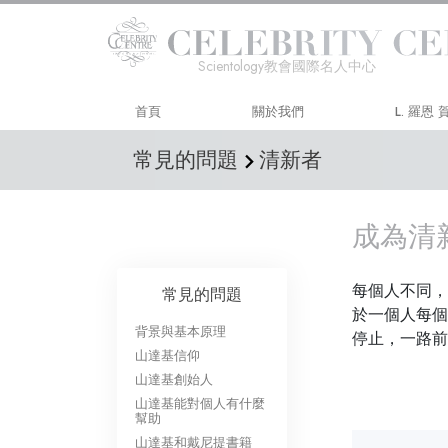
Scientology教會國際名人中心
首頁
關於我們
L. 羅恩
常見的問題
清新者
成為清
每個人不同，
常見的問題
於一個人每個
背景與基本原理
停止，一路前
山達基信仰
山達基創始人
山達基能對個人有什麼
幫助
山達基和戴尼提書籍