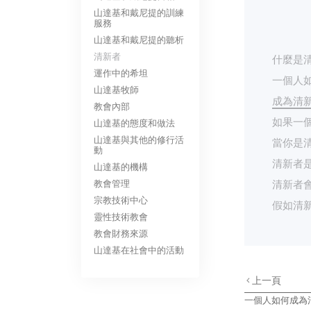
山達基和戴尼提的訓練
服務
山達基和戴尼提的聽析
清新者
什麼是
運作中的希坦
一個人
山達基牧師
成為清
教會內部
如果一
山達基的態度和做法
山達基與其他的修行活
當你是
動
清新者
山達基的機構
教會管理
清新者
宗教技術中心
假如清
靈性技術教會
教會財務來源
山達基在社會中的活動
上一頁
一個人如何成為