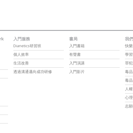
rk
入門服務
書局
我
Dianetics研習班
入門書籍
快樂
個人效率
有聲書
學習
生活改善
入門演講
罪犯
透過溝通邁向成功研修
入門影片
毒品
毒品
人權
心理
志願