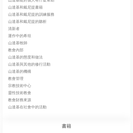
山達基能對個人有什麼幫助
山達基和戴尼提書籍
山達基和戴尼提的訓練服務
山達基和戴尼提的聽析
清新者
運作中的希坦
山達基牧師
教會內部
山達基的態度和做法
山達基與其他的修行活動
山達基的機構
教會管理
宗教技術中心
靈性技術教會
教會財務來源
山達基在社會中的活動
書籍