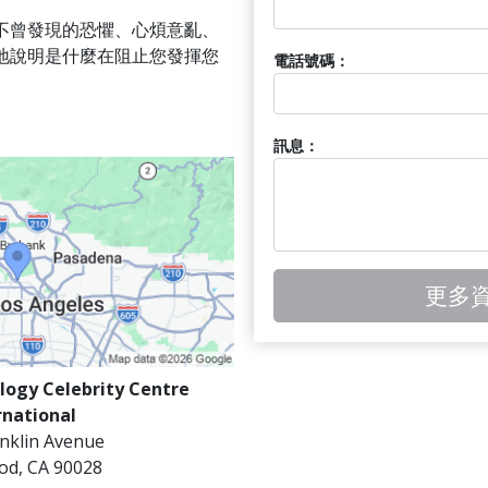
不曾發現的恐懼、心煩意亂、
地說明是什麼在阻止您發揮您
電話號碼：
訊息：
更多
logy Celebrity Centre
rnational
nklin Avenue
od
,
CA
90028