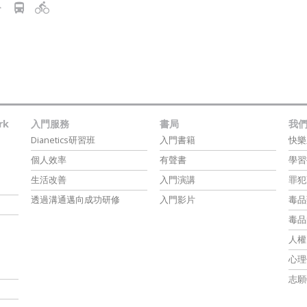
rk
入門服務
書局
我
Dianetics研習班
入門書籍
快樂
個人效率
有聲書
學習
生活改善
入門演講
罪犯
透過溝通邁向成功研修
入門影片
毒品
毒品
人權
心理
志願