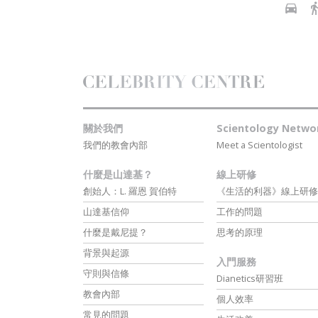
關於我們
Scientology Netwo
我們的教會內部
Meet a Scientologist
什麼是山達基？
線上研修
創始人：L. 羅恩 賀伯特
《生活的利器》線上研修
山達基信仰
工作的問題
什麼是戴尼提？
思考的原理
背景與起源
入門服務
守則與信條
Dianetics研習班
教會內部
個人效率
常見的問題